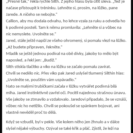
„Přesně tak,“ řekla rychle Silth. Z jejího hlasu byla cítit úleva. „Teď je
načase přistoupit k tréninku. Lehněte si, prosím, na lůžko, pane
Jarede. A ničeho se nebojte.“
Callion, aby mu dodala odvahu, ho lehce vzala za ruku a odvedla ho
k podivné posteli. Tam k němu promluvila: „Lehněte si a vůbec na
nic nemyslete. Uvolněte se.“
Jared, stále ještě napůl ze všeho ohromený, si pomalu vlezl na lůžko.
„Až budete připraven, řekněte.“
Mladík se ještě jednou podíval na obě dívky, jakoby to mělo být
naposled, a řekl jen: „Budiž.“
Silth stiskla tlačítko a víko na lůžku se začalo pomalu zavírat.
Chvíli se nedělo nic. Přes víko pak Jared uslyšel tlumený Silthin hlas:
„Uvolněte se, pouštím vám uspávadlo.“
Nato se malými trubičkami začala v lůžku vytvářet podivná bílá
mlha. Jared instinktivně zavřel oči. Pocítil najednou strašnou únavu.
Vše jakoby se ztmavilo a vzdalovalo. Jaredovi připadalo, že se vznáší,
vůbec nic ho netížilo. Chvíli se pokoušel se spánkem bojovat, ani
vlastně nevěděl proč to dělá.
Když se vzbudil, byl v pekle. Vše kolem něho jen žhnulo a v dálce
slyšel nějaké výbuchy. Ozýval se také křik a pláč. Zjistil, že leží na