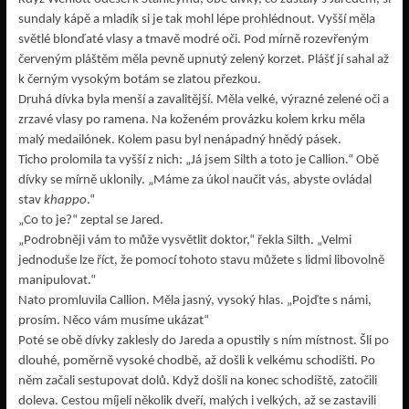
sundaly kápě a mladík si je tak mohl lépe prohlédnout. Vyšší měla
světlé blonďaté vlasy a tmavě modré oči. Pod mírně rozevřeným
červeným pláštěm měla pevně upnutý zelený korzet. Plášť jí sahal až
k černým vysokým botám se zlatou přezkou.
Druhá dívka byla menší a zavalitější. Měla velké, výrazné zelené oči a
zrzavé vlasy po ramena. Na koženém provázku kolem krku měla
malý medailónek. Kolem pasu byl nenápadný hnědý pásek.
Ticho prolomila ta vyšší z nich: „Já jsem Silth a toto je Callion.“ Obě
dívky se mírně uklonily. „Máme za úkol naučit vás, abyste ovládal
stav
khappo
.“
„Co to je?“ zeptal se Jared.
„Podrobněji vám to může vysvětlit doktor,“ řekla Silth. „Velmi
jednoduše lze říct, že pomocí tohoto stavu můžete s lidmi libovolně
manipulovat.“
Nato promluvila Callion. Měla jasný, vysoký hlas. „Pojďte s námi,
prosím. Něco vám musíme ukázat“
Poté se obě dívky zaklesly do Jareda a opustily s ním místnost. Šli po
dlouhé, poměrně vysoké chodbě, až došli k velkému schodišti. Po
něm začali sestupovat dolů. Když došli na konec schodiště, zatočili
doleva. Cestou míjeli několik dveří, malých i velkých, až se zastavili