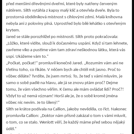
před menšími dřevěnými dveřmi, které byly natřeny červeným
nátěrem. Silth vytáhla z kapsy malý klíč a otevřela dveře. Byla to
prostorná obdélníková místnost s cihlovými zdmi. Malá knihovna
nebyla ani z poloviny plná. Uprostřed bylo bílé lehátko s otevřeným
krytem.
Jared se stále porozhlížel po místnosti. Silth proto pokračovala:
„Lůžko, které vidíte, slouží k dočasnému uspání. Když si tam lehnete,
zavřeme víko a pustíme vám tam zdraví neškodnou látku, která vás
uspí. Ukážeme vám to.“
„Počkat, počkat!“ promluvil konečně Jared. „Rozumím vám ani ne
třetinu toho, co říkáte. V něčem bych ale chtěl mít jasno. Proč to
vůbec děláte? Tvrdíte, že jsem mrtvý. To, že teď s vámi mluvím, je
samo o sobě padlé na hlavu, ale já se znovu ptám proč? Dejme
tomu, že vám všechno věřím. K čemu ale mám ovládat lidi? Proč?!
Vždyť to už nemá význam! Horší ale je, že o sobě kromě jména
vůbec nic nevím. Je to šílený!“
Silth se krátce podívala na Callion, jakoby nevěděla, co říct. Nakonec
promluvila Callion: „Doktor nám přísně zakázal o tom s vámi mluvit,
o tom, co se stalo. Wenlott věří, že každý máme před sebou nějaký
úděl.“