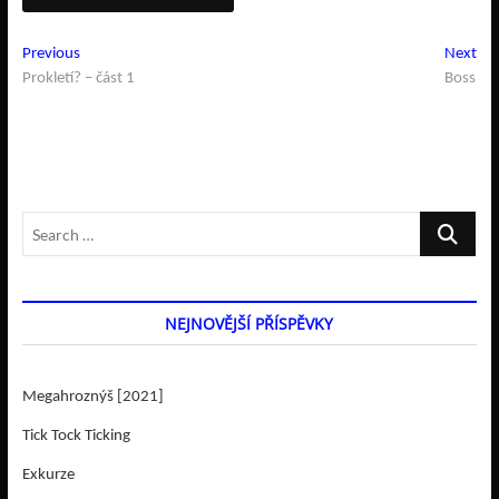
Navigace
Previous
Ne
Previous
Next
post:
pos
Prokletí? – část 1
Boss
pro
příspěvek
Search
…
NEJNOVĚJŠÍ PŘÍSPĚVKY
Megahroznýš [2021]
Tick Tock Ticking
Exkurze