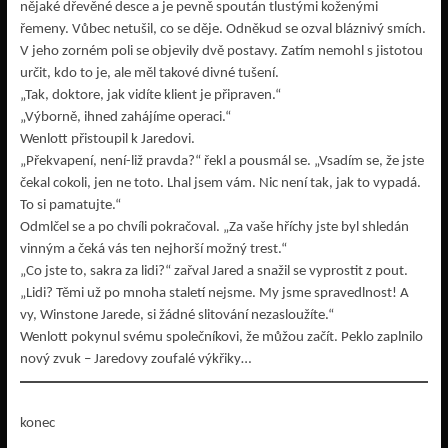
nějaké dřevěné desce a je pevně spoután tlustými koženými
řemeny. Vůbec netušil, co se děje. Odněkud se ozval bláznivý smích.
V jeho zorném poli se objevily dvě postavy. Zatím nemohl s jistotou
určit, kdo to je, ale měl takové divné tušení.
„Tak, doktore, jak vidíte klient je připraven.“
„Výborně, ihned zahájíme operaci.“
Wenlott přistoupil k Jaredovi.
„Překvapení, není-liž pravda?“ řekl a pousmál se. „Vsadím se, že jste
čekal cokoli, jen ne toto. Lhal jsem vám. Nic není tak, jak to vypadá.
To si pamatujte.“
Odmlčel se a po chvíli pokračoval. „Za vaše hříchy jste byl shledán
vinným a čeká vás ten nejhorší možný trest.“
„Co jste to, sakra za lidi?“ zařval Jared a snažil se vyprostit z pout.
„Lidi? Těmi už po mnoha staletí nejsme. My jsme spravedlnost! A
vy, Winstone Jarede, si žádné slitování nezasloužíte.“
Wenlott pokynul svému společníkovi, že můžou začít. Peklo zaplnilo
nový zvuk – Jaredovy zoufalé výkřiky…
konec