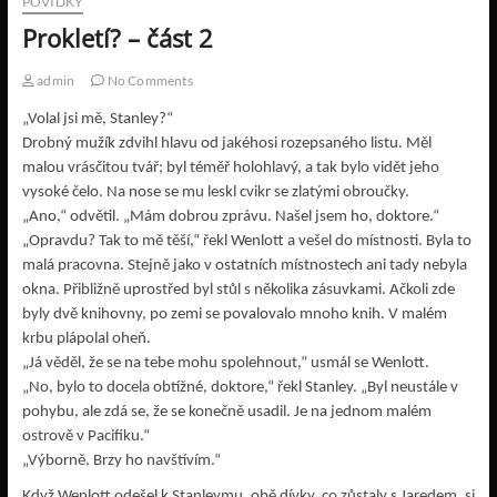
POVÍDKY
Prokletí? – část 2
admin
No Comments
„Volal jsi mě, Stanley?“
Drobný mužík zdvihl hlavu od jakéhosi rozepsaného listu. Měl
malou vrásčitou tvář; byl téměř holohlavý, a tak bylo vidět jeho
vysoké čelo. Na nose se mu leskl cvikr se zlatými obroučky.
„Ano,“ odvětil. „Mám dobrou zprávu. Našel jsem ho, doktore.“
„Opravdu? Tak to mě těší,“ řekl Wenlott a vešel do místnosti. Byla to
malá pracovna. Stejně jako v ostatních místnostech ani tady nebyla
okna. Přibližně uprostřed byl stůl s několika zásuvkami. Ačkoli zde
byly dvě knihovny, po zemi se povalovalo mnoho knih. V malém
krbu plápolal oheň.
„Já věděl, že se na tebe mohu spolehnout,“ usmál se Wenlott.
„No, bylo to docela obtížné, doktore,“ řekl Stanley. „Byl neustále v
pohybu, ale zdá se, že se konečně usadil. Je na jednom malém
ostrově v Pacifiku.“
„Výborně. Brzy ho navštívím.“
Když Wenlott odešel k Stanleymu, obě dívky, co zůstaly s Jaredem, si