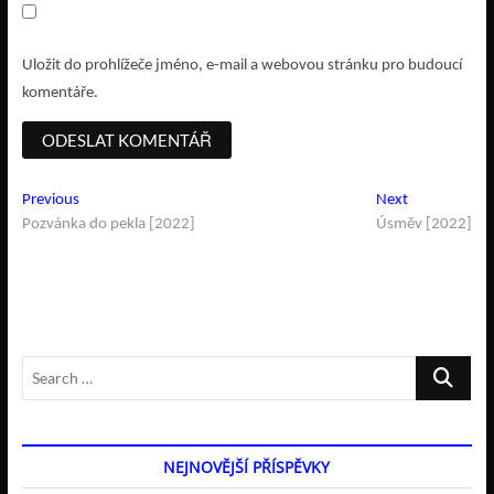
Uložit do prohlížeče jméno, e-mail a webovou stránku pro budoucí
komentáře.
Navigace
Previous
Next
Previous
Next
post:
post:
Pozvánka do pekla [2022]
Úsměv [2022]
pro
příspěvek
Search
…
NEJNOVĚJŠÍ PŘÍSPĚVKY