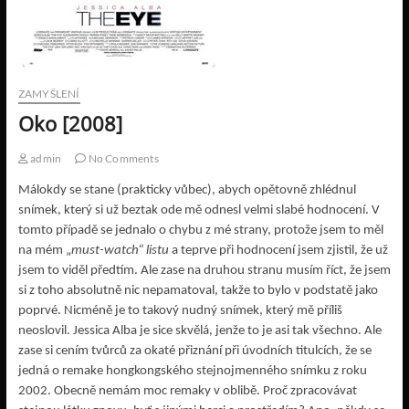
ZAMYŠLENÍ
Oko [2008]
admin
No Comments
Málokdy se stane (prakticky vůbec), abych opětovně zhlédnul
snímek, který si už beztak ode mě odnesl velmi slabé hodnocení. V
tomto případě se jednalo o chybu z mé strany, protože jsem to měl
na mém „
must-watch“ listu
a teprve při hodnocení jsem zjistil, že už
jsem to viděl předtím. Ale zase na druhou stranu musím říct, že jsem
si z toho absolutně nic nepamatoval, takže to bylo v podstatě jako
poprvé. Nicméně je to takový nudný snímek, který mě příliš
neoslovil. Jessica Alba je sice skvělá, jenže to je asi tak všechno. Ale
zase si cením tvůrců za okaté přiznání při úvodních titulcích, že se
jedná o remake hongkongského stejnojmenného snímku z roku
2002. Obecně nemám moc remaky v oblibě. Proč zpracovávat