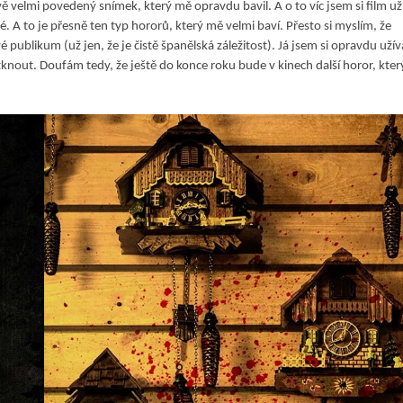
ě velmi povedený snímek, který mě opravdu bavil. A o to víc jsem si film uži
é. A to je přesně ten typ hororů, který mě velmi baví. Přesto si myslím, že
blikum (už jen, že je čistě španělská záležitost). Já jsem si opravdu užív
out. Doufám tedy, že ještě do konce roku bude v kinech další horor, kter