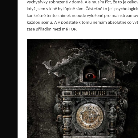
vychytávky zobrazené v domě. Ale musím říct, že to je celkov
když jsem v kině byl úplně sám. Částečně to je i psychologick
konkrétně tento snímek nebude vyloženě pro mainstreamové pu
každou scénu. A v podstatě k tomu nemám absolutně co vytkn
zase přiřadím mezi mé TOP.