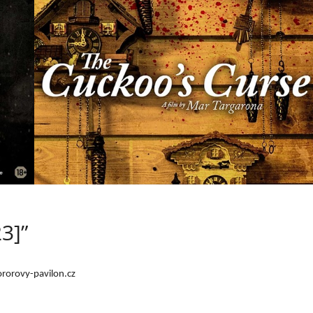
3]”
orovy-pavilon.cz