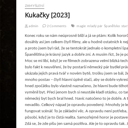
ZAMYŠLENÍ
Kukačky [2023]
admin
2 Comments
magie
mladý pár
Španělsko
star
Konec roku se nám neúprosně blíží a já se ptám: Kolik horor
dosáhly asi jen celkem čtyři filmy, ale u hodně ostatních 
a proto jsem byl rád, že se tentokrát jednalo o kompletní šp
Španělština je krásný jazyk a dobře zní. A musím říct, že je
Moc se mi líbí, když je ve filmech zobrazena velmi blízká t
bylo fakt k neuvěření, že by postarší německý pár bydlel 
ukázala jejich pravá tvář v novém bytě, trošku jsem se bál, že
mnoho postav – čtyři hlavní úplně stačí, aby se dobře vykresli
hned zpočátku bylo vlastně naznačeno, že hlavní bude těhot
vyměnil byt. Přeci jenom bych si neustále kladl otázku, co ta
německý byt bych bral hned. Navíc natočeno to je dobře. A 
nevadilo. Celkový nápad je opravdu povedený. Mnohdy je le
fungovat scénář. To je základní věc. A opravdu není potřeb
působí, když je to čistá realita. Samozřejmě horor je postav
Zdá se, že zde píšu jen samá pozitiva. Ale je to opravdu tak