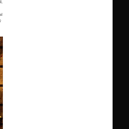
l,
al
ý