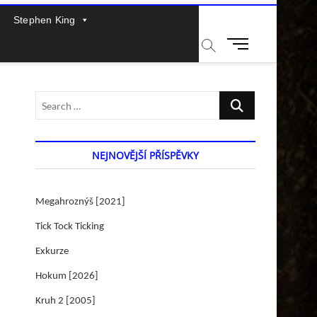
Stephen King
M
e
n
u
Search
B
…
u
t
t
NEJNOVĚJŠÍ PŘÍSPĚVKY
o
n
Megahroznýš [2021]
Tick Tock Ticking
Exkurze
Hokum [2026]
Kruh 2 [2005]