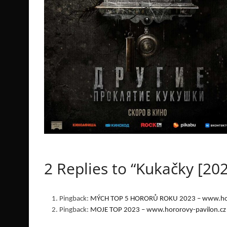
2 Replies to “Kukačky [202
Pingback:
MÝCH TOP 5 HORORŮ ROKU 2023 – www.hor
Pingback:
MOJE TOP 2023 – www.hororovy-pavilon.cz