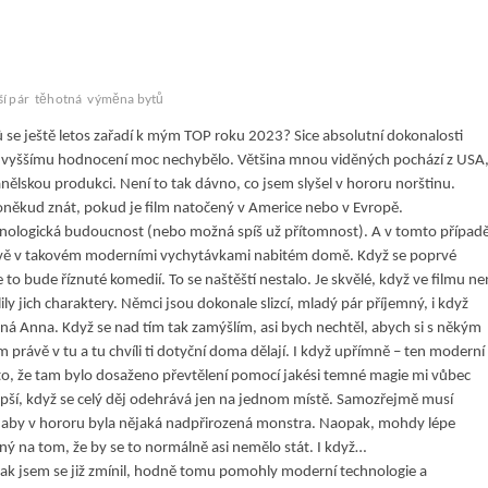
ší pár
těhotná
výměna bytů
ů se ještě letos zařadí k mým TOP roku 2023? Sice absolutní dokonalosti
k nejvyššímu hodnocení moc nechybělo. Většina mnou viděných pochází z USA
anělskou produkci. Není to tak dávno, co jsem slyšel v hororu norštinu.
 poněkud znát, pokud je film natočený v Americe nebo v Evropě.
echnologická budoucnost (nebo možná spíš už přítomnost). A v tomto případ
právě v takovém moderními vychytávkami nabitém domě. Když se poprvé
 to bude říznuté komedií. To se naštěští nestalo. Je skvělé, když ve filmu ne
ly jich charaktery. Němci jsou dokonale slizcí, mladý pár příjemný, i když
ná Anna. Když se nad tím tak zamýšlím, asi bych nechtěl, abych si s někým
m právě v tu a tu chvíli ti dotyční doma dělají. I když upřímně – ten moderní
to, že tam bylo dosaženo převtělení pomocí jakési temné magie mi vůbec
pší, když se celý děj odehrává jen na jednom místě. Samozřejmě musí
a, aby v hororu byla nějaká nadpřirozená monstra. Naopak, mohdy lépe
ený na tom, že by se to normálně asi nemělo stát. I když…
. Jak jsem se již zmínil, hodně tomu pomohly moderní technologie a