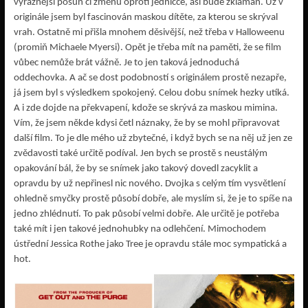
výraznější posun či změnu oproti jedničce, asi bude zklamán. Už v
originále jsem byl fascinován maskou dítěte, za kterou se skrýval
vrah. Ostatně mi přišla mnohem děsivější, než třeba v Halloweenu
(promiň Michaele Myersi). Opět je třeba mít na paměti, že se film
vůbec nemůže brát vážně. Je to jen taková jednoduchá
oddechovka. A ač se dost podobností s originálem prostě nezapře,
já jsem byl s výsledkem spokojený. Celou dobu snímek hezky utíká.
A i zde dojde na překvapení, kdože se skrývá za maskou mimina.
Vím, že jsem někde kdysi četl náznaky, že by se mohl připravovat
další film. To je dle mého už zbytečné, i když bych se na něj už jen ze
zvědavosti také určitě podíval. Jen bych se prostě s neustálým
opakování bál, že by se snímek jako takový dovedl zacyklit a
opravdu by už nepřinesl nic nového. Dvojka s celým tím vysvětlení
ohledně smyčky prostě působí dobře, ale myslím si, že je to spíše na
jedno zhlédnutí. To pak působí velmi dobře. Ale určitě je potřeba
také mít i jen takové jednohubky na odlehčení. Mimochodem
ústřední Jessica Rothe jako Tree je opravdu stále moc sympatická a
hot.