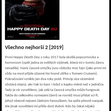
Všechno nejhorší 2 [2019]
První
Happy Death Day
z roku 2017 byla skvělá
popcornovka
a
horrorcom
(opět jedna ze světlých výjimek, která mi v tomto žánru
nevadila). Navíc časové smyčky jsou vždycky moc fajn (jako první mi
vždy na mysl přijde úžasné
Na hraně zítřka
s Tomem Cruisem).
Pokračování vzniklo jen dva roky poté. Princip sice víceméně
zůstává stejný, ale i tak to baví. I když o kapku méně než v jedničce.
Tady je víc vysvětleno, jak celá ta časová smyčka může fungovat.
Takže do celkového vymezení žánrů se rovněž musí přidat sci-fi,
jehož obecně nejsem žádným fanouškem, ba spíše přesně naopak.
Ale jinak vysvětlení mi přišlo dost dobré. Kdo by čekal nějaký