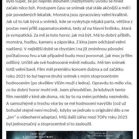
Bylo super, že po nepříliš dlouhém (nezbytném) úvodu se hned
začalo něco být. Postupem času se snímek stal stále akčnější a měl i
pár povedených lekaček. Monstra jsou zpracovány velmi kvalitně.
Jak už to tak bývá u snímků, kde se vyskytuje nějaká parta, většina z
postav není příliš zapamatovatelná, tedy až na hlavní hrdinku, která
je sympatická. Za mě je toto horor, jak má být. Má to dobrý příběh,
monstra, hudbu, kameru a záporáka. Z kina jsem odcházel velmi
nadšený. V nejbližší době se chystám i na již zmíněnou původní
počítačovou hru a tak případně budu moci porovnat, jak moc je film
odlišný. Určitě ale své hodnocené měnit nebudu. Mě ten snímek
totiž velmi bavil. Film měl premiéru koncem dubna a od začátku
roku 2025 to byl teprve druhý snímek s mým stoprocentním
hodnocením (po skvělém
Vlčím muži
z ledna). Opravdu to mělo vše,
co by dobrý horor mohl mít. Jsem přesvědčen, že kdybych tento
film neviděl v kině ale doma, nic by to na mém pohledu nezměnilo.
A samozřejmě o trochu více by se mé hodnocení navýšilo (což už
bohužel stejně není možné), kdyby se jednalo o originální dílo a ne
„
jen
“ o videoherní adaptaci. Můj další zářez mezi TOPy roku 2025
byl jednoznačný a stoprocentně si to zasloužil.