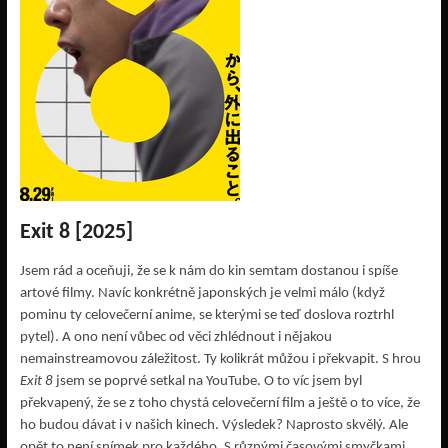
Exit 8 [2025]
Jsem rád a oceňuji, že se k nám do kin semtam dostanou i spíše
artové filmy. Navíc konkrétně japonských je velmi málo (když
pominu ty celovečerní anime, se kterými se teď doslova roztrhl
pytel). A ono není vůbec od věci zhlédnout i nějakou
nemainstreamovou záležitost. Ty kolikrát můžou i překvapit. S hrou
Exit 8
jsem se poprvé setkal na YouTube. O to víc jsem byl
překvapený, že se z toho chystá celovečerní film a ještě o to více, že
ho budou dávat i v našich kinech. Výsledek? Naprosto skvělý. Ale
opět to není snímek pro každého. S různými časovými smyčkami