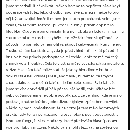
jsme se setkali již několikrát. Někdo holt na to nepřistoupí a a když
podesáté vidí tutéž bílou chodbu japonského metra, může to pro
něj být unavující. Jenže film není jen o tom procházení. Velmi jsem
ocenil, že se tvůrci rozhodli původní „nudný“ příběh doplnit i o
hloubku. Osobně jsem originální hru nehrál, ale u sledování hraní na
YouTube mi toto trochu chybělo. Protože řekněme si upřímně – z
původního námětu by nemohl vzniknout celovečerák, který nenudí.
Trošku váhám konstatovat, zda je před zhlédnutím znát původní
hru. Ve filmu princip pochopíte velmi rychle. Jenže za mě má celý
snímek větší hloubku. Celé to vlastně může být jako jakási metafora.
V životě se nám také může stát, že jakoby bloudíme v kruhu a
dokud stále neuvidíme jakési „anomálie“, budeme v té smyčce
chodit dále. Je to možná také o hledání sebe sama. Bylo fajn, že
jsme se více dozvěděli příběh pána v bílé košili, což určitě ve hře
nebylo. Samozřejmě je dobré podotknout, že ve filmu, kde je málo
postav, je nutné každou jednotlivou nějakým způsobem rozvíjet.
Někdo by mohl podotknout, že na horor je tam málo hororových
prvků. Tady to je více vsazeno na psychologii, pocit opuštěnosti a
jsou tam fungující skryté odkazy, které především hlavní postavu
více prohlubují a rozvíjí. Někdo by si mohl stěžovat na zbytečnou