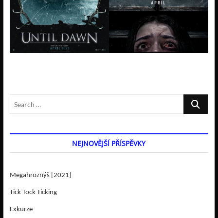
Search
…
NEJNOVĚJŠÍ PŘÍSPĚVKY
Megahroznýš [2021]
Tick Tock Ticking
Exkurze