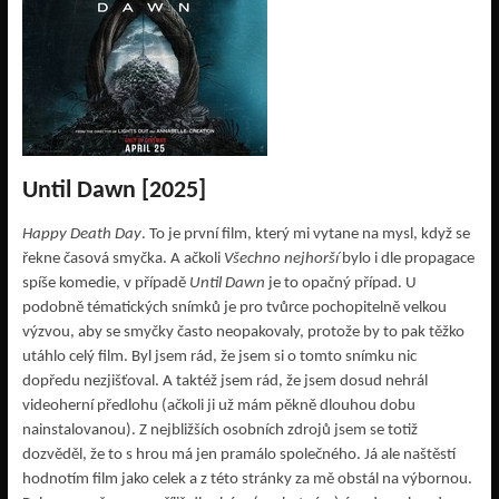
Until Dawn [2025]
Happy Death Day
. To je první film, který mi vytane na mysl, když se
řekne časová smyčka. A ačkoli
Všechno nejhorší
bylo i dle propagace
spíše komedie, v případě
Until Dawn
je to opačný případ. U
podobně tématických snímků je pro tvůrce pochopitelně velkou
výzvou, aby se smyčky často neopakovaly, protože by to pak těžko
utáhlo celý film. Byl jsem rád, že jsem si o tomto snímku nic
dopředu nezjišťoval. A taktéž jsem rád, že jsem dosud nehrál
videoherní předlohu (ačkoli ji už mám pěkně dlouhou dobu
nainstalovanou). Z nejbližších osobních zdrojů jsem se totiž
dozvěděl, že to s hrou má jen pramálo společného. Já ale naštěstí
hodnotím film jako celek a z této stránky za mě obstál na výbornou.