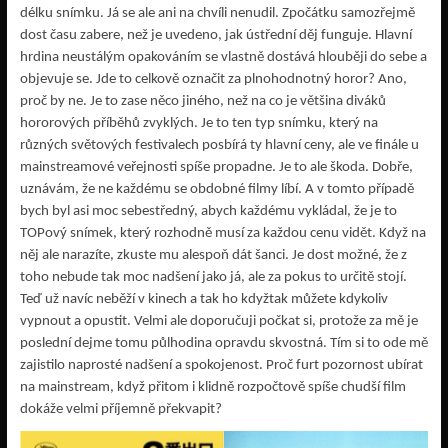
délku snímku. Já se ale ani na chvíli nenudil. Zpočátku samozřejmě
dost času zabere, než je uvedeno, jak ústřední děj funguje. Hlavní
hrdina neustálým opakováním se vlastně dostává hlouběji do sebe a
objevuje se. Jde to celkově označit za plnohodnotný horor? Ano,
proč by ne. Je to zase něco jiného, než na co je většina diváků
hororových příběhů zvyklých. Je to ten typ snímku, který na
různých světových festivalech posbírá ty hlavní ceny, ale ve finále u
mainstreamové veřejnosti spíše propadne. Je to ale škoda. Dobře,
uznávám, že ne každému se obdobné filmy líbí. A v tomto případě
bych byl asi moc sebestředný, abych každému vykládal, že je to
TOPový snímek, který rozhodně musí za každou cenu vidět. Když na
něj ale narazíte, zkuste mu alespoň dát šanci. Je dost možné, že z
toho nebude tak moc nadšení jako já, ale za pokus to určitě stojí.
Teď už navíc neběží v kinech a tak ho kdyžtak můžete kdykoliv
vypnout a opustit. Velmi ale doporučuji počkat si, protože za mě je
poslední dejme tomu půlhodina opravdu skvostná. Tím si to ode mě
zajistilo naprosté nadšení a spokojenost. Proč furt pozornost ubírat
na mainstream, když přitom i klidně rozpočtově spíše chudší film
dokáže velmi příjemně překvapit?