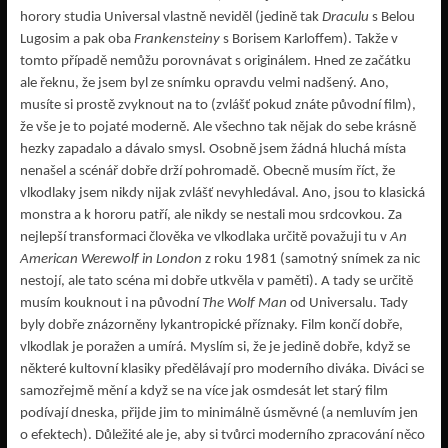
horory studia Universal vlastně neviděl (jedině tak
Draculu
s Belou
Lugosim a pak oba
Frankensteiny
s Borisem Karloffem). Takže v
tomto případě nemůžu porovnávat s originálem. Hned ze začátku
ale řeknu, že jsem byl ze snímku opravdu velmi nadšený. Ano,
musíte si prostě zvyknout na to (zvlášť pokud znáte původní film),
že vše je to pojaté moderně. Ale všechno tak nějak do sebe krásně
hezky zapadalo a dávalo smysl. Osobně jsem žádná hluchá místa
nenašel a scénář dobře drží pohromadě. Obecně musím říct, že
vlkodlaky jsem nikdy nijak zvlášť nevyhledával. Ano, jsou to klasická
monstra a k hororu patří, ale nikdy se nestali mou srdcovkou. Za
nejlepší transformaci člověka ve vlkodlaka určitě považuji tu v
An
American Werewolf in London
z roku 1981 (samotný snímek za nic
nestojí, ale tato scéna mi dobře utkvěla v paměti). A tady se určitě
musím kouknout i na původní
The Wolf Man
od Universalu. Tady
byly dobře znázorněny lykantropické příznaky. Film končí dobře,
vlkodlak je poražen a umírá. Myslím si, že je jedině dobře, když se
některé kultovní klasiky předělávají pro moderního diváka. Diváci se
samozřejmě mění a když se na více jak osmdesát let starý film
podívají dneska, přijde jim to minimálně úsměvné (a nemluvím jen
o efektech). Důležité ale je, aby si tvůrci moderního zpracování něco