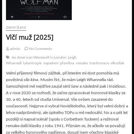
ZAMYŠLENÍ
Vlčí muž [2025]
admin
No Comments
An American Werewolf in London
Leigh
Whannell
lykantropie
napadení
přeměna
remake
trasformace
vlkodlak
Velmi příjemný filmový zážitek, při kterém mi dost pomohla má
pověstná
síla kina
. Musím říct, že mám Leigh Whannella rád.
Samozřejmě mě nejdříve zaujal sérií
Saw
a následně pak i
Insidious
.
A v roce 2020 se rozhodl, že začne zpracovávat hororové klasiky ze
30. a 40. letech od studia Universal. Vše ovšem zasazené do
současnosti. Nejprve si vybral
Neviditelného
, který byl velmi dobrý a
lehce nadprůměrný, ale úplného TOPu u mě nedosáhl. No a o pět let
později si napsal scénář (spolu s Corbettem Tuckem) a režíroval
remake další klasiky z roku 1941. Přiznám se, že ačkoliv se považuji
za velkého hororového nadšence, dosud jsem včechny klasické