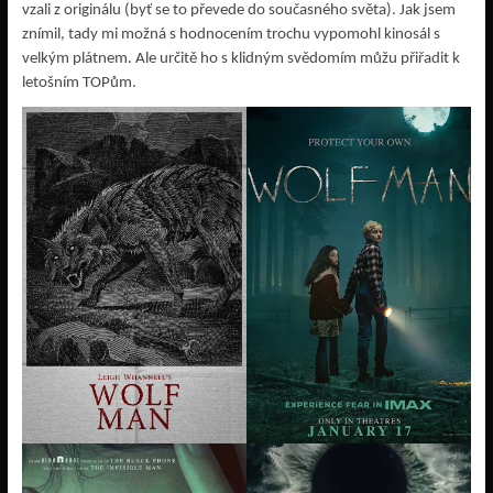
vzali z originálu (byť se to převede do současného světa). Jak jsem
znímil, tady mi možná s hodnocením trochu vypomohl kinosál s
velkým plátnem. Ale určitě ho s klidným svědomím můžu přiřadit k
letošním TOPům.