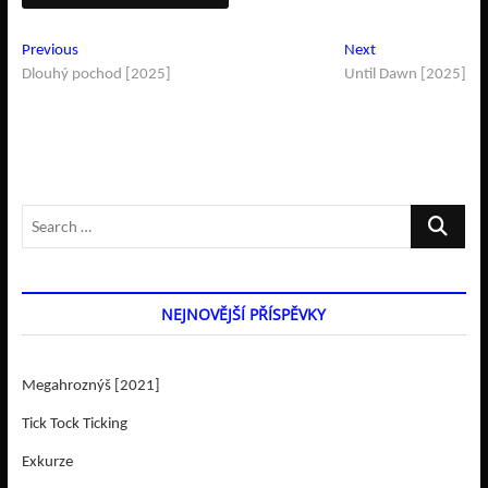
Navigace
Previous
Next
Previous
Next
post:
post:
Dlouhý pochod [2025]
Until Dawn [2025]
pro
příspěvek
Search
…
NEJNOVĚJŠÍ PŘÍSPĚVKY
Megahroznýš [2021]
Tick Tock Ticking
Exkurze