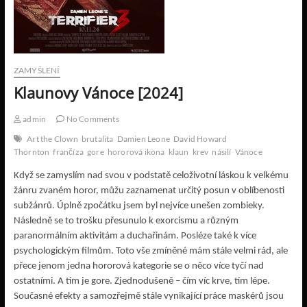
ZAMYŠLENÍ
Klaunovy Vánoce [2024]
admin
No Comments
Art the Clown
brutalita
Damien Leone
David Howard
Thornton
frančíza
gore
hororová ikona
klaun
krev
násilí
Vánoce
Když se zamyslím nad svou v podstatě celoživotní láskou k velkému
žánru zvaném horor, můžu zaznamenat určitý posun v oblíbenosti
subžánrů. Úplně zpočátku jsem byl nejvíce unešen zombieky.
Následně se to trošku přesunulo k exorcismu a různým
paranormálním aktivitám a duchařinám. Posléze také k více
psychologickým filmům. Toto vše zmíněné mám stále velmi rád, ale
přece jenom jedna hororová kategorie se o něco více tyčí nad
ostatními. A tím je gore. Zjednodušeně – čím víc krve, tím lépe.
Současné efekty a samozřejmě stále vynikající práce maskérů jsou