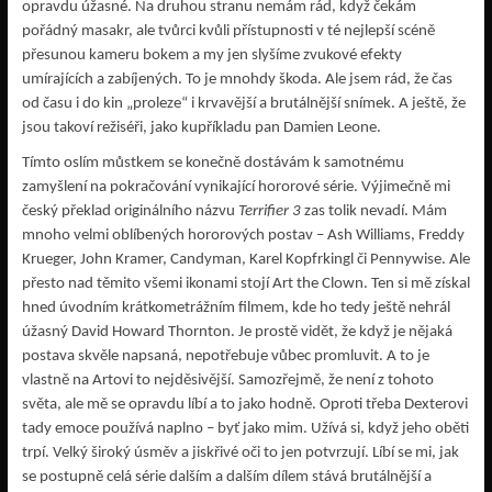
opravdu úžasné. Na druhou stranu nemám rád, když čekám
pořádný masakr, ale tvůrci kvůli přístupnosti v té nejlepší scéně
přesunou kameru bokem a my jen slyšíme zvukové efekty
umírajících a zabíjených. To je mnohdy škoda. Ale jsem rád, že čas
od času i do kin „proleze“ i krvavější a brutálnější snímek. A ještě, že
jsou takoví režiséři, jako kupříkladu pan Damien Leone.
Tímto oslím můstkem se konečně dostávám k samotnému
zamyšlení na pokračování vynikající hororové série. Výjimečně mi
český překlad originálního názvu
Terrifier 3
zas tolik nevadí. Mám
mnoho velmi oblíbených hororových postav – Ash Williams, Freddy
Krueger, John Kramer, Candyman, Karel Kopfrkingl či Pennywise. Ale
přesto nad těmito všemi ikonami stojí Art the Clown. Ten si mě získal
hned úvodním krátkometrážním filmem, kde ho tedy ještě nehrál
úžasný David Howard Thornton. Je prostě vidět, že když je nějaká
postava skvěle napsaná, nepotřebuje vůbec promluvit. A to je
vlastně na Artovi to nejděsivější. Samozřejmě, že není z tohoto
světa, ale mě se opravdu líbí a to jako hodně. Oproti třeba Dexterovi
tady emoce používá naplno – byť jako mim. Užívá si, když jeho oběti
trpí. Velký široký úsměv a jiskřivé oči to jen potvrzují. Líbí se mi, jak
se postupně celá série dalším a dalším dílem stává brutálnější a