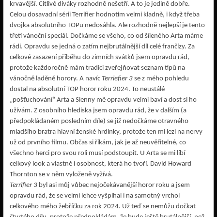
krvavější. Citlivé diváky rozhodně nešetří. A to je jedině dobře.
Celou dosavadní sérii Terrifier hodnotím velmi kladně, i když třeba
dvojka absolutního TOPu nedosáhla. Ale rozhodně nejlepší je tento
třetí vánoční speciál. Dočkáme se všeho, co od šíleného Arta máme
rádi. Opravdu se jedná o zatím nejbrutálnější díl celé frančízy. Za
celkové zasazení příběhu do zimních svátků jsem opravdu rád,
protože každoročně mám tradici zveřejňovat seznam tipů na
vánočně laděně horory. A navíc
Terriefier 3
se z mého pohledu
dostal na absolutní TOP horor roku 2024. To neustálé
„pošťuchování“ Arta a Sienny mě opravdu velmi baví a dost si ho
užívám. Z osobního hlediska jsem opravdu rád, že v dalším (a
předpokládaném posledním díle) se již nedočkáme otravného
mladšího bratra hlavní ženské hrdinky, protože ten mi lezl na nervy
už od prvního filmu. Občas si říkám, jak je až neuvěřitelné, co
všechno herci pro svou roli musí podstoupit. U Arta se mi líbí
celkový look a vlastně i osobnost, která ho tvoří. David Howard
Thornton se v něm vyloženě vyžívá.
Terrifier 3
byl asi můj vůbec nejočekávanější horor roku a jsem
opravdu rád, že se velmi lehce vyšplhal i na samotný vrchol
celkového mého žebříčku za rok 2024. Už teď se nemůžu dočkat