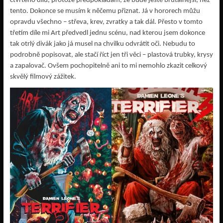
čtvrtého dílu, protože předpokládám, že bude ještě brutálnější, než
tento. Dokonce se musím k něčemu přiznat. Já v hororech můžu
opravdu všechno – střeva, krev, zvratky a tak dál. Přesto v tomto
třetím díle mi Art předvedl jednu scénu, nad kterou jsem dokonce
tak otrlý divák jako já musel na chvilku odvrátit oči. Nebudu to
podrobně popisovat, ale stačí říct jen tři věci – plastová trubky, krysy
a zapalovač. Ovšem pochopitelně ani to mi nemohlo zkazit celkový
skvělý filmový zážitek.