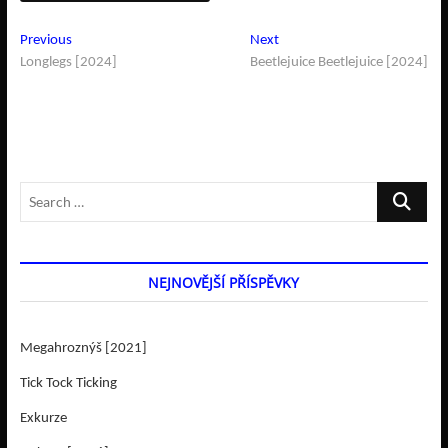
Navigace
Previous
Next
Previous
Next
post:
post:
Longlegs [2024]
Beetlejuice Beetlejuice [2024]
pro
příspěvek
Search
…
NEJNOVĚJŠÍ PŘÍSPĚVKY
Megahroznýš [2021]
Tick Tock Ticking
Exkurze