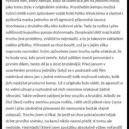
vytvořit film, který nenudí, když se odehrává jen na jednom místě,
jako tomu bylo v originálním snímku. Prostředím kempu možná
tvůrci chtěli svým způsobem vzdát hold
Pátku třináctému
a vlastně i
pytlovitá maska jednoho ze tří agresorů připomíná Jasona
Voorheese z druhého dílu této kultovní série. Tady ta rodina i přes
odlišnosti kupodivu pasuje dohromady. Dospívající děti mají každý
trochu jiné problémy, zvláště ta nejmladší, a to je takovým základem
celého příběhu. Přirozeně se chce bouřit, což je v jejím věku
naprosto normální. Svým způsobem jsem trochu spíše očekával, že
to bude ona, kdo první zemře. Když udělám menší porovnání s
prvním dílem, tento díl je o dost brutálnější. Přeci jenom v
uzavřeném prostoru jedničky (když se v podstatě celý film
odehrával skoro jen v jedné místnosti) tolik možností nebylo, kolik
jich naskýtal prostorný kemp. Už z originálu bylo vidět, že agresoři si
to velmi užívají a rozhodně od nich nesmíme očekávat žádné
slitování. Takže veškeré zabíjení je bez soucitu a brutální. Ačkoliv ze
čtyř členů rodiny zemřou pouze rodiče, i děti utrží pěkné rány (syna
jsem i přes závěrečné převezení do nemocnice beztak stejně
odepsal). Trochu jsem si říkal, že jestli se chce pokračování nějak
držet prvního snímku, na konci nikdo nesmí přežít. K tomu ale
nedojde. Nejmladší (které jsem zpočátku absolutně vůbec nefandil)