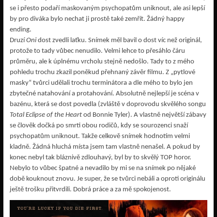
se i přesto podaří maskovaným psychopatům uniknout, ale asi lepší
by pro diváka bylo nechat ji prostě také zemřít. Žádný happy
ending.
Druzí
Oni
dost zvedli laťku. Snímek měl bavil o dost víc než originál,
protože to tady vůbec nenudilo. Velmi lehce to přesáhlo čáru
průměru, ale k úplnému vrcholu stejně nedošlo. Tady to z mého
pohledu trochu zkazil poněkud přehnaný závěr filmu. Z „pytlové
masky“ tvůrci udělali trochu terminátora a dle mého to bylo jen
zbytečné natahování a protahování. Absolutně nejlepší je scéna v
bazénu, která se dost povedla (zvláště v doprovodu skvělého songu
Total Eclipse of the Heart
od Bonnie Tyler). A vlastně největší zábavy
se člověk dočká po smrti obou rodičů, kdy se sourozenci snaží
psychopatům uniknout. Takže celkově snímek hodnotím velmi
kladně. Žádná hluchá místa jsem tam vlastně nenašel. A pokud by
konec nebyl tak bláznivě zdlouhavý, byl by to skvělý TOP horor.
Nebylo to vůbec špatné a nevadilo by mi se na snímek po nějaké
době kouknout znovu. Je super, že se tvůrci nebáli a oproti originálu
ještě trošku přitvrdili. Dobrá práce a za mě spokojenost.