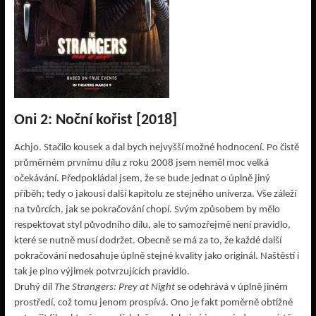
Oni 2: Noční kořist [2018]
Achjo. Stačilo kousek a dal bych nejvyšší možné hodnocení. Po čistě
průměrném prvnímu dílu z roku 2008 jsem neměl moc velká
očekávání. Předpokládal jsem, že se bude jednat o úplně jiný
příběh; tedy o jakousi další kapitolu ze stejného univerza. Vše záleží
na tvůrcích, jak se pokračování chopí. Svým způsobem by mělo
respektovat styl původního dílu, ale to samozřejmě není pravidlo,
které se nutně musí dodržet. Obecně se má za to, že každé další
pokračování nedosahuje úplně stejné kvality jako originál. Naštěstí i
tak je plno výjimek potvrzujících pravidlo.
Druhý díl
The Strangers: Prey at Night
se odehrává v úplně jiném
prostředí, což tomu jenom prospívá. Ono je fakt poměrně obtížné