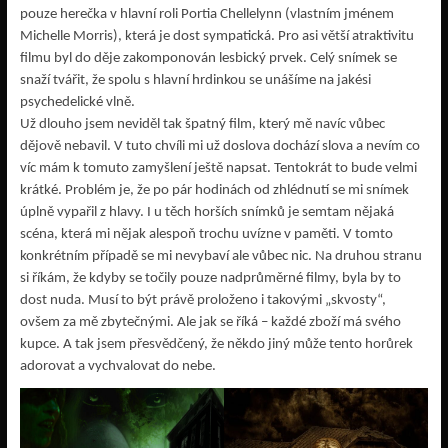
pouze herečka v hlavní roli Portia Chellelynn (vlastním jménem
Michelle Morris), která je dost sympatická. Pro asi větší atraktivitu
filmu byl do děje zakomponován lesbický prvek. Celý snímek se
snaží tvářit, že spolu s hlavní hrdinkou se unášíme na jakési
psychedelické vlně.
Už dlouho jsem neviděl tak špatný film, který mě navíc vůbec
dějově nebavil. V tuto chvíli mi už doslova dochází slova a nevím co
víc mám k tomuto zamyšlení ještě napsat. Tentokrát to bude velmi
krátké. Problém je, že po pár hodinách od zhlédnutí se mi snímek
úplně vypařil z hlavy. I u těch horších snímků je semtam nějaká
scéna, která mi nějak alespoň trochu uvízne v paměti. V tomto
konkrétním případě se mi nevybaví ale vůbec nic. Na druhou stranu
si říkám, že kdyby se točily pouze nadprůměrné filmy, byla by to
dost nuda. Musí to být právě proloženo i takovými „skvosty“,
ovšem za mě zbytečnými. Ale jak se říká – každé zboží má svého
kupce. A tak jsem přesvědčený, že někdo jiný může tento horůrek
adorovat a vychvalovat do nebe.