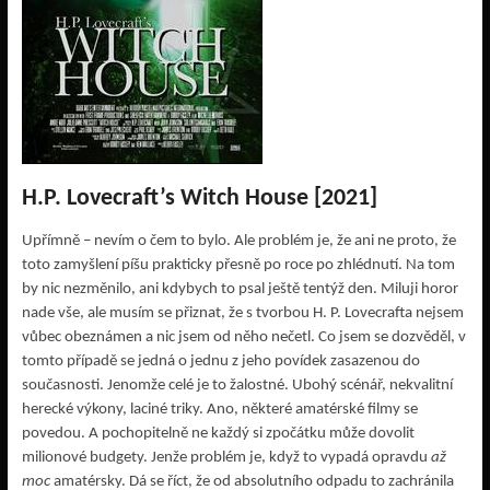
H.P. Lovecraft’s Witch House [2021]
Upřímně – nevím o čem to bylo. Ale problém je, že ani ne proto, že
toto zamyšlení píšu prakticky přesně po roce po zhlédnutí. Na tom
by nic nezměnilo, ani kdybych to psal ještě tentýž den. Miluji horor
nade vše, ale musím se přiznat, že s tvorbou H. P. Lovecrafta nejsem
vůbec obeznámen a nic jsem od něho nečetl. Co jsem se dozvěděl, v
tomto případě se jedná o jednu z jeho povídek zasazenou do
současnosti. Jenomže celé je to žalostné. Ubohý scénář, nekvalitní
herecké výkony, laciné triky. Ano, některé amatérské filmy se
povedou. A pochopitelně ne každý si zpočátku může dovolit
milionové budgety. Jenže problém je, když to vypadá opravdu
až
moc
amatérsky. Dá se říct, že od absolutního odpadu to zachránila