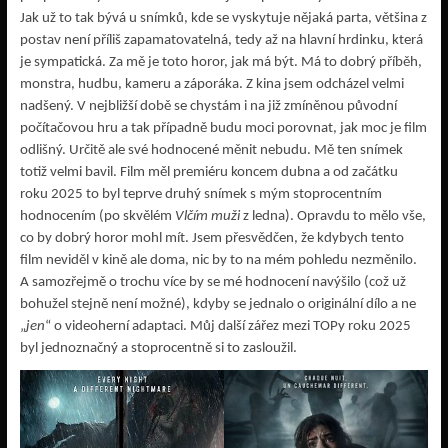
Jak už to tak bývá u snímků, kde se vyskytuje nějaká parta, většina z
postav není příliš zapamatovatelná, tedy až na hlavní hrdinku, která
je sympatická. Za mě je toto horor, jak má být. Má to dobrý příběh,
monstra, hudbu, kameru a záporáka. Z kina jsem odcházel velmi
nadšený. V nejbližší době se chystám i na již zmíněnou původní
počítačovou hru a tak případně budu moci porovnat, jak moc je film
odlišný. Určitě ale své hodnocené měnit nebudu. Mě ten snímek
totiž velmi bavil. Film měl premiéru koncem dubna a od začátku
roku 2025 to byl teprve druhý snímek s mým stoprocentním
hodnocením (po skvělém
Vlčím muži
z ledna). Opravdu to mělo vše,
co by dobrý horor mohl mít. Jsem přesvědčen, že kdybych tento
film neviděl v kině ale doma, nic by to na mém pohledu nezměnilo.
A samozřejmě o trochu více by se mé hodnocení navýšilo (což už
bohužel stejně není možné), kdyby se jednalo o originální dílo a ne
„
jen
“ o videoherní adaptaci. Můj další zářez mezi TOPy roku 2025
byl jednoznačný a stoprocentně si to zasloužil.