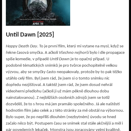
Until Dawn [2025]
Happy Death Day
. To je první film, který mi vytane na mysl, když se
řekne časová smyčka. A ačkoli
Všechno nejhorší
bylo i dle propagace
spíše komedie, v případě
Until Dawn
je to opačný případ. U
podobně tématických snímků je pro tvůrce pochopitelně velkou
výzvou, aby se smyčky často neopakovaly, protože by to pak těžko
utáhlo celý film. Byl jsem rád, že jsem si o tomto snímku nic
dopředu nezjišťoval. A taktéž jsem rád, že jsem dosud nehrál
videoherní předlohu (ačkoli ji už mám pěkně dlouhou dobu
nainstalovanou). Z nejbližších osobních zdrojů jsem se totiž
dozvěděl, že to s hrou má jen pramálo společného. Já ale naštěstí
hodnotím film jako celek a z této stránky za mě obstál na výbornou.
Bylo super, že po nepříliš dlouhém (nezbytném) úvodu se hned
začalo něco být. Postupem času se snímek stal stále akčnější a měl i
pár povedených lekaček. Monstra jsou zpracovány velmi kvalitně.