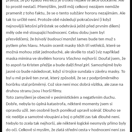
pravda, že po vpádu vetřelců je trošku nějaké té akce dočkáme. Ale
to prostě nestačí. Přemýšlím, jestli můj celkový nezájem nemůže
pramenit z toho faktu, že se o tento subžánr hororu nezajímám. Ale
tak to určitě není. Protože obě následují pokračování (i když
nejnovější letošní přírůstek se odehrává ještě před prvním dílem)
měly ode mě stoupající hodnocení. Celou dobu jsem byl
přesvědčený, že
bývalý budoucí manžel
James bude ten muž s
pytlem přes hlavu. Musím ocenit masky těch tří vetřelců, které se
možná mohou zdát jednoduché, ale skvěle to stačí (viz například
maska mimina ve skvělém hororu
Všechno nejhorší
. Doufal jsem, že
to aspoň ta Kristen přežije a bude dalží
final girl
. Samozřejmě bylo
jasné co bude následovat, když si trojice sundala v závěru masky. To
byl u mě právě ten zvrat, který způsobil, že se z podprůměrného
horůrku stal průměrný. Což sice není moc dobrá vizitka, ale zase na
druhou stranu jsou i horší filmy.
Toto zamyšlení je obecně v pesimistickém a negativním duchu.
Dobře, nebyla to úplná katastrofa, některé momenty jsem si
opravdu užil. Jen osobně bych poněkud upravil scénář. Dlouho se
nic neděje a samotné vloupání a boj o přežití zas tak dlouhé není.
Nebylo to zcela tak nejhorší, ale některé logické nesmysly přímo byly
do očí. Celkově si myslím, že zlatá střední cesta v hodnocení není zas