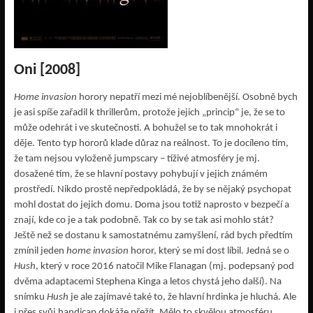
Oni [2008]
Home invasion
horory nepatří mezi mé nejoblíbenější. Osobně bych
je asi spíše zařadil k thrillerům, protože jejich „princip“ je, že se to
může odehrát i ve skutečnosti. A bohužel se to tak mnohokrát i
děje. Tento typ hororů klade důraz na reálnost. To je docíleno tím,
že tam nejsou vyloženě jumpscary – tíživé atmosféry je mj.
dosažené tím, že se hlavní postavy pohybují v jejich známém
prostředí. Nikdo prostě nepředpokládá, že by se nějaký psychopat
mohl dostat do jejich domu. Doma jsou totiž naprosto v bezpečí a
znají, kde co je a tak podobně. Tak co by se tak asi mohlo stát?
Ještě než se dostanu k samostatnému zamyšlení, rád bych předtím
zmínil jeden
home invasion
horor, který se mi dost líbil. Jedná se o
Hush
, který v roce 2016 natočil Mike Flanagan (mj. podepsaný pod
dvěma adaptacemi Stephena Kinga a letos chystá jeho další). Na
snímku
Hush
je ale zajímavé také to, že hlavní hrdinka je hluchá. Ale
i přes svůj handicap dokáže přežít. Mělo to skvělou atmosféru,