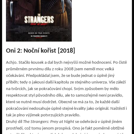
Oni 2: Noční kořist [2018]
Achjo. Stačilo kousek a dal bych nejvyšší možné hodnocení. Po čistě
průměrném prvnímu dílu z roku 2008 jsem neměl moc velká
očekávání. Předpokládal jsem, že se bude jednat o úplně jiný
příběh; tedy o jakousi další kapitolu ze stejného univerza. Vše záleží
na tvůrcích, jak se pokračování chopí. Svým způsobem by mělo
respektovat styl původního dílu, ale to samozřejmě není pravidlo,
které se nutně musí dodržet. Obecně se má za to, že každé další
pokračování nedosahuje úplně stejné kvality jako originál. Naštěstí i
tak je plno výjimek potvrzujících pravidlo.
Druhý díl
The Strangers: Prey at Night
se odehrává v úplně jiném
prostředí, což tomu jenom prospívá. Ono je fakt poměrně obtížné