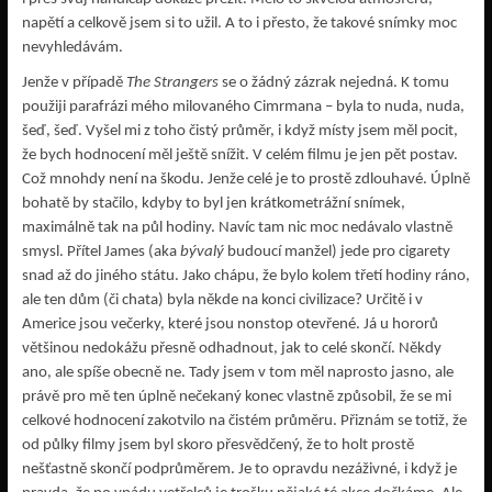
napětí a celkově jsem si to užil. A to i přesto, že takové snímky moc
nevyhledávám.
Jenže v případě
The Strangers
se o žádný zázrak nejedná. K tomu
použiji parafrázi mého milovaného Cimrmana – byla to nuda, nuda,
šeď, šeď. Vyšel mi z toho čistý průměr, i když místy jsem měl pocit,
že bych hodnocení měl ještě snížit. V celém filmu je jen pět postav.
Což mnohdy není na škodu. Jenže celé je to prostě zdlouhavé. Úplně
bohatě by stačilo, kdyby to byl jen krátkometrážní snímek,
maximálně tak na půl hodiny. Navíc tam nic moc nedávalo vlastně
smysl. Přítel James (aka
bývalý
budoucí manžel) jede pro cigarety
snad až do jiného státu. Jako chápu, že bylo kolem třetí hodiny ráno,
ale ten dům (či chata) byla někde na konci civilizace? Určitě i v
Americe jsou večerky, které jsou nonstop otevřené. Já u hororů
většinou nedokážu přesně odhadnout, jak to celé skončí. Někdy
ano, ale spíše obecně ne. Tady jsem v tom měl naprosto jasno, ale
právě pro mě ten úplně nečekaný konec vlastně způsobil, že se mi
celkové hodnocení zakotvilo na čistém průměru. Přiznám se totiž, že
od půlky filmy jsem byl skoro přesvědčený, že to holt prostě
nešťastně skončí podprůměrem. Je to opravdu nezáživné, i když je