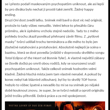
se i přesto podaří maskovaným psychopatům uniknout, ale asi lepší
by pro diváka bylo nechat ji prostě také zemřít. Žádný happy
ending.
Druzí
Oni
dost zvedli laťku. Snímek měl bavil o dost víc než originál,
protože to tady vůbec nenudilo. Velmi lehce to přesáhlo čáru
průměru, ale k úplnému vrcholu stejně nedošlo. Tady to z mého
pohledu trochu zkazil poněkud přehnaný závěr filmu. Z „pytlové
masky“ tvůrci udělali trochu terminátora a dle mého to bylo jen
zbytečné natahování a protahování. Absolutně nejlepší je scéna v
bazénu, která se dost povedla (zvláště v doprovodu skvělého songu
Total Eclipse of the Heart
od Bonnie Tyler). A vlastně největší zábavy
se člověk dočká po smrti obou rodičů, kdy se sourozenci snaží
psychopatům uniknout. Takže celkově snímek hodnotím velmi
kladně. Žádná hluchá místa jsem tam vlastně nenašel. A pokud by
konec nebyl tak bláznivě zdlouhavý, byl by to skvělý TOP horor.
Nebylo to vůbec špatné a nevadilo by mi se na snímek po nějaké
době kouknout znovu. Je super, že se tvůrci nebáli a oproti originálu
ještě trošku přitvrdili. Dobrá práce a za mě spokojenost.