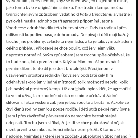
vytvořit film, který nenudí, když se odehrává jen na jednom místě,
jako tomu bylo v originálním snímku. Prostředím kempu možná
tvůrci chtěli svým způsobem vzdát hold
Pátku třináctému
a vlastně i
pytlovitá maska jednoho ze tří agresorů připomíná Jasona
Voorheese z druhého dílu této kultovní série. Tady ta rodina i přes
odlišnosti kupodivu pasuje dohromady. Dospívající děti mají každý
trochu jiné problémy, zvláště ta nejmladší, a to je takovým základem
celého příběhu. Přirozeně se chce bouřit, což je v jejím věku
naprosto normální. Svým způsobem jsem trochu spíše očekával, že
to bude ona, kdo první zemře. Když udělám menší porovnání s
prvním dílem, tento díl je o dost brutálnější. Přeci jenom v
uzavřeném prostoru jedničky (když se v podstatě celý film
odehrával skoro jen v jedné místnosti) tolik možností nebylo, kolik
jich naskýtal prostorný kemp. Už z originálu bylo vidět, že agresoři si
to velmi užívají a rozhodně od nich nesmíme očekávat žádné
slitování. Takže veškeré zabíjení je bez soucitu a brutální. Ačkoliv ze
čtyř členů rodiny zemřou pouze rodiče, i děti utrží pěkné rány (syna
jsem i přes závěrečné převezení do nemocnice beztak stejně
odepsal). Trochu jsem si říkal, že jestli se chce pokračování nějak
držet prvního snímku, na konci nikdo nesmí přežít. K tomu ale
nedojde. Nejmladší (které jsem zpočátku absolutně vůbec nefandil)