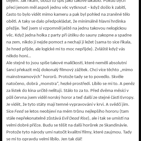
dějem. Jak říkám, slouží to spíš jako takové lákadlo. Pokud bych
přeci jenom měl aspoň jednu věc vytknout – když došlo k zabití,
často to bylo vidět mimo kameru a pak byl pohled na zraněné tělo
oběti. A taky se dalo předpokládat, že minimálně hlavní hrdinka
přežije. Teď jsem si vzpomněl ještě na jednu takovou nelogickou
věc. Když jedna holka z party při útěku do sauny zakopne a spadne
na zem, nikdo jí nejde pomoct a nechají ji ležet (sama to sice říkala,
že hned příjde, ale logické mi to moc nepřijde). Zvláště když vás
někdo honí…
Ale stejně to jsou spíše takové maličkosti, které neměli absolutní
šanci překazit můj dokonalý filmový zážitek. Chci více těchto „mimo
mainstreamových“ hororů. Protože tady se to povedlo. Skvěle
natočeno, dobrá „monstra“, hezké prostředí. Líbilo se mi to. A peněz
za lístek do kina určitě nelituji. Stálo to za to. Před dvěma měsíci v
půli června jsem viděl norský horor a teď další ze stejné části Evropy.
Je vidět, že tyto státy mají temné vypravování v krvi. A svědčí jim.
Sice
Feed
se letos neobjeví na mém trůnu nejlepšího hororu (tam
stále nepřekonatelně zůstává
Evil Dead Rise
), ale i tak se umístí na
velmi dobré příčce. Budu se těšit na další horůrek ze Skandinávie.
Protože tyto národy umí natočit kvalitní filmy, které zaujmou. Tady
se mi to opravdu velmi líbilo. Jen tak dál!