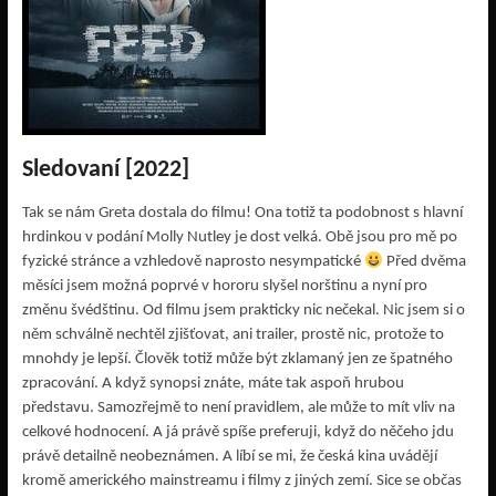
Sledovaní [2022]
Tak se nám Greta dostala do filmu! Ona totiž ta podobnost s hlavní
hrdinkou v podání Molly Nutley je dost velká. Obě jsou pro mě po
fyzické stránce a vzhledově naprosto nesympatické
Před dvěma
měsíci jsem možná poprvé v hororu slyšel norštinu a nyní pro
změnu švédštinu. Od filmu jsem prakticky nic nečekal. Nic jsem si o
něm schválně nechtěl zjišťovat, ani trailer, prostě nic, protože to
mnohdy je lepší. Člověk totiž může být zklamaný jen ze špatného
zpracování. A když synopsi znáte, máte tak aspoň hrubou
představu. Samozřejmě to není pravidlem, ale může to mít vliv na
celkové hodnocení. A já právě spíše preferuji, když do něčeho jdu
právě detailně neobeznámen. A líbí se mi, že česká kina uvádějí
kromě amerického mainstreamu i filmy z jiných zemí. Sice se občas