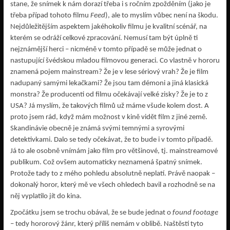
stane, že snímek k nám dorazí třeba i s ročním zpožděním (jako je
třeba případ tohoto filmu
Feed
), ale to myslím vůbec není na škodu.
Nejdůležitějším aspektem jakéhokoliv filmu je kvalitní scénář, na
kterém se odráží celkové zpracování. Nemusí tam být úplně ti
nejznámější herci – nicméně v tomto případě se může jednat o
nastupující švédskou mladou filmovou generaci. Co vlastně v hororu
znamená pojem mainstream? Že je v lese sériový vrah? Že je film
nadupaný samými lekačkami? Že jsou tam démoni a jiná klasická
monstra? Že producenti od filmu očekávají velké zisky? Že je to z
USA? Já myslím, že takových filmů už máme všude kolem dost. A
proto jsem rád, když mám možnost v kině vidět film z jiné země.
Skandinávie obecně je známá svými temnými a syrovými
detektivkami. Dalo se tedy očekávat, že to bude i v tomto případě.
Já to ale osobně vnímám jako film pro většinové, tj. mainstreamové
publikum. Což ovšem automaticky neznamená špatný snímek.
Protože tady to z mého pohledu absolutně neplatí. Právě naopak –
dokonalý horor, který mě ve všech ohledech bavil a rozhodně se na
něj vyplatilo jít do kina.
Zpočátku jsem se trochu obával, že se bude jednat o
found footage
– tedy hororový žánr, který příliš nemám v oblibě. Naštěstí tyto