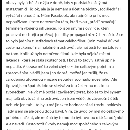
obavy byly liché. Sice žiju v době, kdy v podstatě každý má
Instagram či TikTok, ale já je nemám a účet na těchto „sociálech“ si
vytvářet nehodlám. Mám Facebook, ale stejně ho příliš moc
nepoužívám. Proto nerozumím těm, kteří svou „práci“ označují
termínem vloger či influencer. To jsou jinými slovy lidé, kteří
pracovat nechtějí a přežívají jen díky propagaci různých značek. Sice
to bylo jedním z ústředních témat celého filmu (minimálně důvod
cesty na „kemp“ na malebném ostrově), ale naštěstí to nestálo jen
na tom. Kolik už bylo natočeno filmů, kde byla nějaká místní
legenda, která se stala skutečností. I když to tady vlastně úplně
neplatilo. Ale zase mě to velmi chytlo – tím celkovým pojetím a
zpracováním. Věděl jsem (no dobrá, možná jen tušil), že za
čarodějnicí utopenou v jezeře nebude něco nadpřirozeného. Ale
tipoval jsem špatně, kdo se skrývá za tou železnou masku se
zvonečkem. Nejvíc mě potěšil závěrečný zvrat, kdo že to byl synem
majitelů ubytování na ostrově. Jen jsem věděl, že závěrečný útěk
nebude jen tak – to by u mě jinak to hodnocení asi trochu pokleslo.
Tady jsem se ale celou dobu bavil. Vím, že úvod by měl do celkového
příběhu nalákat, ale možná by to mohlo být rovnou o té čarodějnici.
Ale nevadí. Často totiž úvody nemají moc společného s celkovým