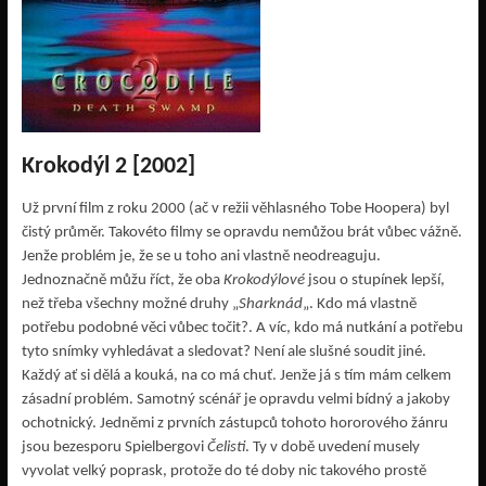
Krokodýl 2 [2002]
Už první film z roku 2000 (ač v režii věhlasného Tobe Hoopera) byl
čistý průměr. Takovéto filmy se opravdu nemůžou brát vůbec vážně.
Jenže problém je, že se u toho ani vlastně neodreaguju.
Jednoznačně můžu říct, že oba
Krokodýlové
jsou o stupínek lepší,
než třeba všechny možné druhy „
Sharknád
„. Kdo má vlastně
potřebu podobné věci vůbec točit?. A víc, kdo má nutkání a potřebu
tyto snímky vyhledávat a sledovat? Není ale slušné soudit jiné.
Každý ať si dělá a kouká, na co má chuť. Jenže já s tím mám celkem
zásadní problém. Samotný scénář je opravdu velmi bídný a jakoby
ochotnický. Jedněmi z prvních zástupců tohoto hororového žánru
jsou bezesporu Spielbergovi
Čelisti
. Ty v době uvedení musely
vyvolat velký poprask, protože do té doby nic takového prostě