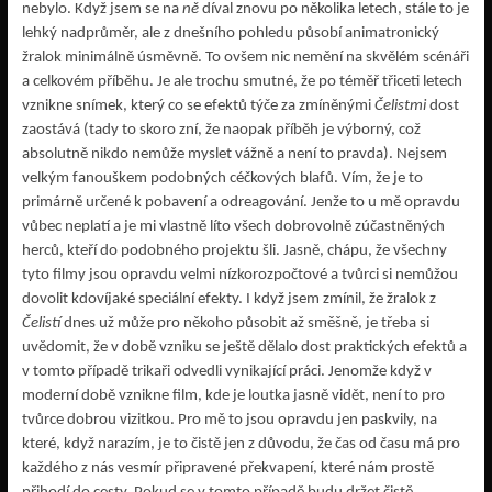
nebylo. Když jsem se na
ně
díval znovu po několika letech, stále to je
lehký nadprůměr, ale z dnešního pohledu působí animatronický
žralok minimálně úsměvně. To ovšem nic nemění na skvělém scénáři
a celkovém příběhu. Je ale trochu smutné, že po téměř třiceti letech
vznikne snímek, který co se efektů týče za zmíněnými
Čelistmi
dost
zaostává (tady to skoro zní, že naopak příběh je výborný, což
absolutně nikdo nemůže myslet vážně a není to pravda). Nejsem
velkým fanouškem podobných céčkových blafů. Vím, že je to
primárně určené k pobavení a odreagování. Jenže to u mě opravdu
vůbec neplatí a je mi vlastně líto všech dobrovolně zúčastněných
herců, kteří do podobného projektu šli. Jasně, chápu, že všechny
tyto filmy jsou opravdu velmi nízkorozpočtové a tvůrci si nemůžou
dovolit kdovíjaké speciální efekty. I když jsem zmínil, že žralok z
Čelistí
dnes už může pro někoho působit až směšně, je třeba si
uvědomit, že v době vzniku se ještě dělalo dost praktických efektů a
v tomto případě trikaři odvedli vynikající práci. Jenomže když v
moderní době vznikne film, kde je loutka jasně vidět, není to pro
tvůrce dobrou vizitkou. Pro mě to jsou opravdu jen paskvily, na
které, když narazím, je to čistě jen z důvodu, že čas od času má pro
každého z nás vesmír připravené překvapení, které nám prostě