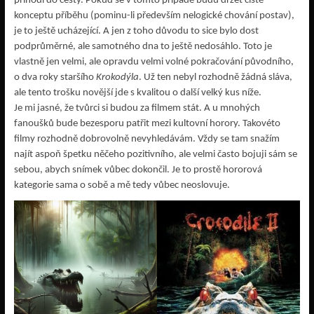
přihodí do cesty. Pokud se v tomto případě budu držet čistě
konceptu příběhu (pominu-li především nelogické chování postav),
je to ještě ucházející. A jen z toho důvodu to sice bylo dost
podprůměrné, ale samotného dna to ještě nedosáhlo. Toto je
vlastně jen velmi, ale opravdu velmi volné pokračování původního,
o dva roky staršího
Krokodýla
. Už ten nebyl rozhodně žádná sláva,
ale tento trošku novější jde s kvalitou o další velký kus níže.
Je mi jasné, že tvůrci si budou za filmem stát. A u mnohých
fanoušků bude bezesporu patřit mezi kultovní horory. Takovéto
filmy rozhodně dobrovolně nevyhledávám. Vždy se tam snažím
najít aspoň špetku něčeho pozitivního, ale velmi často bojuji sám se
sebou, abych snímek vůbec dokončil. Je to prostě hororová
kategorie sama o sobě a mě tedy vůbec neoslovuje.