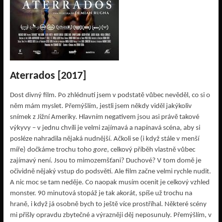
Aterrados [2017]
Dost divný film. Po zhlédnutí jsem v podstatě vůbec nevěděl, co si o
něm mám myslet. Přemýšlím, jestli jsem někdy viděl jakýkoliv
snímek z Jižní Ameriky. Hlavním negativem jsou asi právě takové
výkyvy – v jednu chvíli je velmi zajímavá a napínavá scéna, aby si
posléze nahradila nějaká nudnější. Ačkoli se (i když stále v menší
míře) dočkáme trochu toho
gore
, celkový příběh vlastně vůbec
zajímavý není. Jsou to mimozemšťani? Duchové? V tom domě je
očividně nějaký vstup do podsvětí. Ale film začne velmi rychle nudit.
A nic moc se tam neděje. Co naopak musím ocenit je celkový vzhled
monster. 90 minutová stopáž je tak akorát, spíše už trochu na
hraně, i když já osobně bych to ještě více prostříhal. Některé scény
mi přišly opravdu zbytečné a výrazněji děj neposunuly. Přemýšlím, v