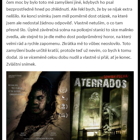
čem moc by bylo toto mé zamyšlení jiné, kdybych ho psal
bezprostředně hned po zhlédnutí. Ale řekl bych, že by se nijak extra
nelišilo. Ke konci snímku jsem měl poměrně dost otázek, na které
jsem ale nedostal žádnou odpověď. Vlastně netuším, o co tam
přesně šlo. Úplně závěrečná scéna na policejní stanici to sice malinko
zvedla, ale stejně to je dle mého dost podprůměrný horor, na který
velmi rád a rychle zapomenu. Zkrátka mě to vůbec neoslovilo. Toto
zamyšlení bude určitě kratší, protože teď už nevím, co bych k tomu
dodal. Já se víceméně celou dobu nudil a vlastně si přál, ať je konec.
Zvláštní snímek.